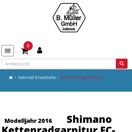
0
Toggle navigation
Fahrrad Ersatzteile
Kurbel & -garnituren
Shimano
Modelljahr 2016
Kettenradgarnitur FC-