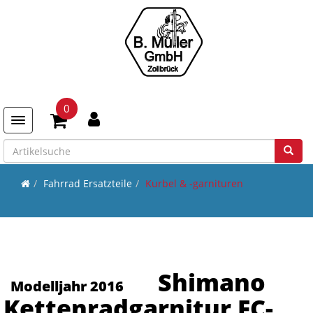
0
Toggle navigation
Fahrrad Ersatzteile
Kurbel & -garnituren
Shimano
Modelljahr 2016
Kettenradgarnitur FC-