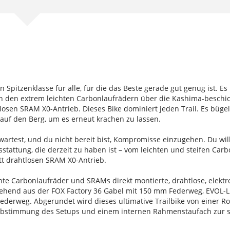
ten Spitzenklasse für alle, für die das Beste gerade gut genug ist.
 den extrem leichten Carbonlaufrädern über die Kashima-beschic
osen SRAM X0-Antrieb. Dieses Bike dominiert jeden Trail. Es bügelt
 auf den Berg, um es erneut krachen zu lassen.
artest, und du nicht bereit bist, Kompromisse einzugehen. Du wil
usstattung, die derzeit zu haben ist – vom leichten und steifen 
tt drahtlosen SRAM X0-Antrieb.
te Carbonlaufräder und SRAMs direkt montierte, drahtlose, elekt
ehend aus der FOX Factory 36 Gabel mit 150 mm Federweg, EVOL-
derweg. Abgerundet wird dieses ultimative Trailbike von einer Roc
inabstimmung des Setups und einem internen Rahmenstaufach zur s