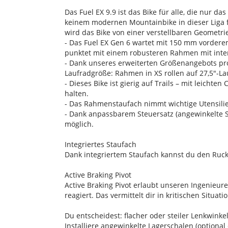
Das Fuel EX 9.9 ist das Bike für alle, die nur 
keinem modernen Mountainbike in dieser Liga f
wird das Bike von einer verstellbaren Geometr
- Das Fuel EX Gen 6 wartet mit 150 mm vorde
punktet mit einem robusteren Rahmen mit inte
- Dank unseres erweiterten Größenangebots pr
Laufradgröße: Rahmen in XS rollen auf 27,5"-L
- Dieses Bike ist gierig auf Trails – mit leicht
halten.
- Das Rahmenstaufach nimmt wichtige Utensilie
- Dank anpassbarem Steuersatz (angewinkelte S
möglich.
Integriertes Staufach
Dank integriertem Staufach kannst du den Ruck
Active Braking Pivot
Active Braking Pivot erlaubt unseren Ingenie
reagiert. Das vermittelt dir in kritischen Situa
Du entscheidest: flacher oder steiler Lenkwinke
Installiere angewinkelte Lagerschalen (option