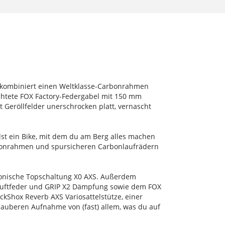
 Es kombiniert einen Weltklasse-Carbonrahmen
htete FOX Factory-Federgabel mit 150 mm
 Geröllfelder unerschrocken platt, vernascht
lst ein Bike, mit dem du am Berg alles machen
Carbonrahmen und spursicheren Carbonlaufrädern
ronische Topschaltung X0 AXS. Außerdem
Luftfeder und GRIP X2 Dämpfung sowie dem FOX
kShox Reverb AXS Variosattelstütze, einer
auberen Aufnahme von (fast) allem, was du auf