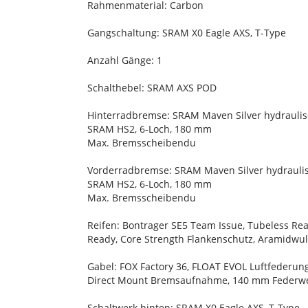
Rahmenmaterial: Carbon
Gangschaltung: SRAM X0 Eagle AXS, T-Type
Anzahl Gänge: 1
Schalthebel: SRAM AXS POD
Hinterradbremse: SRAM Maven Silver hydrauli
SRAM HS2, 6-Loch, 180 mm
Max. Bremsscheibendu
Vorderradbremse: SRAM Maven Silver hydrauli
SRAM HS2, 6-Loch, 180 mm
Max. Bremsscheibendu
Reifen: Bontrager SE5 Team Issue, Tubeless Read
Ready, Core Strength Flankenschutz, Aramidwulst
Gabel: FOX Factory 36, FLOAT EVOL Luftfederun
Direct Mount Bremsaufnahme, 140 mm Federw
Schaltwerk hinten: SRAM X0 Eagle AXS, T-Type