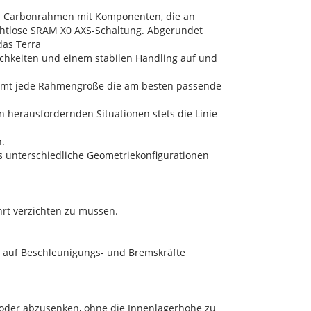
rigen Carbonrahmen mit Komponenten, die an
rahtlose SRAM X0 AXS-Schaltung. Abgerundet
das Terra
hkeiten und einem stabilen Handling auf und
ommt jede Rahmengröße die am besten passende
in herausfordernden Situationen stets die Linie
.
hs unterschiedliche Geometriekonfigurationen
hrt verzichten zu müssen.
r auf Beschleunigungs- und Bremskräfte
n oder abzusenken, ohne die Innenlagerhöhe zu