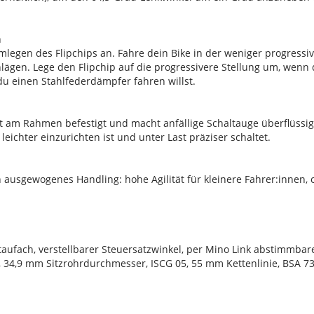
n
egen des Flipchips an. Fahre dein Bike in der weniger progressiv
hlägen. Lege den Flipchip auf die progressivere Stellung um, wenn
 einen Stahlfederdämpfer fahren willst.
 am Rahmen befestigt und macht anfällige Schaltauge überflüssig. 
eichter einzurichten ist und unter Last präziser schaltet.
 ausgewogenes Handling: hohe Agilität für kleinere Fahrer:innen, 
ufach, verstellbarer Steuersatzwinkel, per Mino Link abstimmbare
4,9 mm Sitzrohrdurchmesser, ISCG 05, 55 mm Kettenlinie, BSA 73,