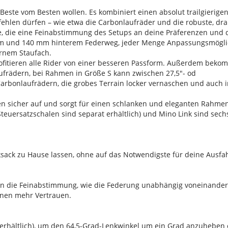
das Beste vom Besten wollen. Es kombiniert einen absolut trailgie
ehlen dürfen – wie etwa die Carbonlaufräder und die robuste, d
ie, die eine Feinabstimmung des Setups an deine Präferenzen und 
rem und 140 mm hinterem Federweg, jeder Menge Anpassungsmöglic
rnem Staufach.
ofitieren alle Rider von einer besseren Passform. Außerdem bek
aufrädern, bei Rahmen in Größe S kann zwischen 27,5"- od
en Carbonlaufrädern, die grobes Terrain locker vernaschen und auch 
n sicher auf und sorgt für einen schlanken und eleganten Rahmen
teuersatzschalen sind separat erhältlich) und Mino Link sind sec
sack zu Hause lassen, ohne auf das Notwendigste für deine Ausfa
uren die Feinabstimmung, wie die Federung unabhängig voneinande
tionen mehr Vertrauen.
l
al erhältlich), um den 64,5-Grad-Lenkwinkel um ein Grad anzuhebe