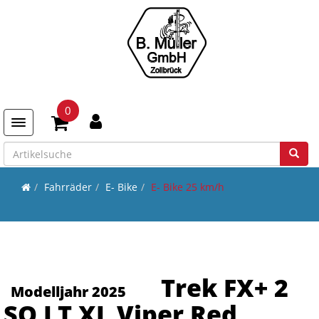
0
Toggle navigation
Fahrräder
E- Bike
E- Bike 25 km/h
Trek FX+ 2
Modelljahr 2025
SO LT XL Viper Red