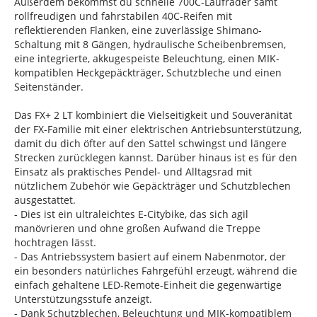
Außerdem bekommst du schnelle 700C-Laufräder samt
rollfreudigen und fahrstabilen 40C-Reifen mit
reflektierenden Flanken, eine zuverlässige Shimano-
Schaltung mit 8 Gängen, hydraulische Scheibenbremsen,
eine integrierte, akkugespeiste Beleuchtung, einen MIK-
kompatiblen Heckgepäckträger, Schutzbleche und einen
Seitenständer.
Das FX+ 2 LT kombiniert die Vielseitigkeit und Souveränität
der FX-Familie mit einer elektrischen Antriebsunterstützung,
damit du dich öfter auf den Sattel schwingst und längere
Strecken zurücklegen kannst. Darüber hinaus ist es für den
Einsatz als praktisches Pendel- und Alltagsrad mit
nützlichem Zubehör wie Gepäckträger und Schutzblechen
ausgestattet.
- Dies ist ein ultraleichtes E-Citybike, das sich agil
manövrieren und ohne großen Aufwand die Treppe
hochtragen lässt.
- Das Antriebssystem basiert auf einem Nabenmotor, der
ein besonders natürliches Fahrgefühl erzeugt, während die
einfach gehaltene LED-Remote-Einheit die gegenwärtige
Unterstützungsstufe anzeigt.
- Dank Schutzblechen, Beleuchtung und MIK-kompatiblem