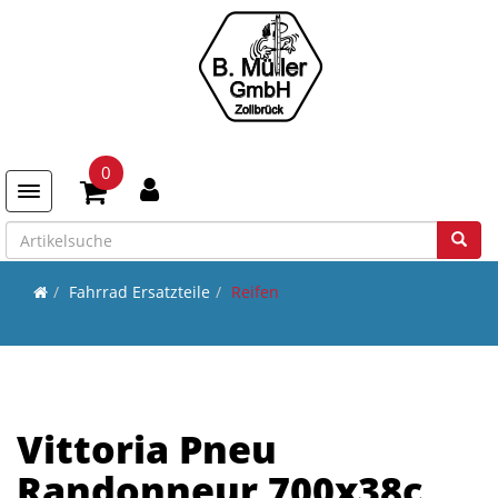
0
Toggle navigation
Fahrrad Ersatzteile
Reifen
Vittoria Pneu
Randonneur 700x38c