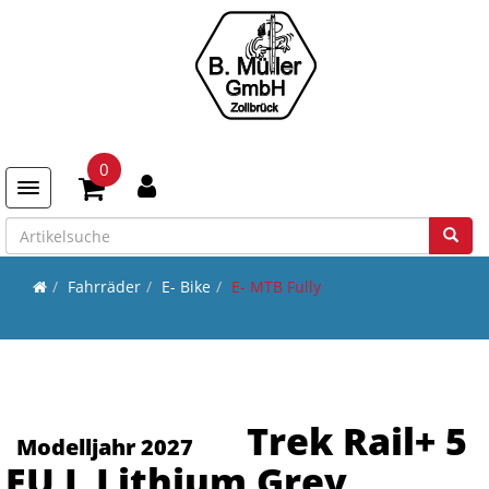
0
Toggle navigation
Fahrräder
E- Bike
E- MTB Fully
Trek Rail+ 5
Modelljahr 2027
EU L Lithium Grey