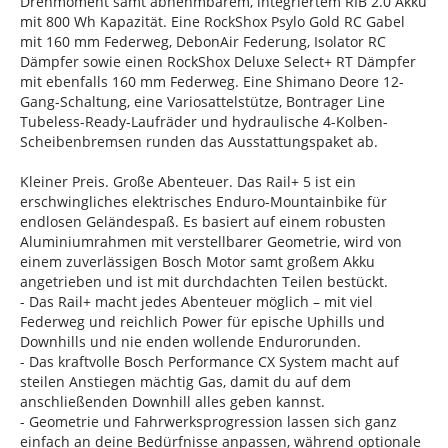
Drehmoment samt abnehmbarem, integriertem RIB 2.0 Akku
mit 800 Wh Kapazität. Eine RockShox Psylo Gold RC Gabel
mit 160 mm Federweg, DebonAir Federung, Isolator RC
Dämpfer sowie einen RockShox Deluxe Select+ RT Dämpfer
mit ebenfalls 160 mm Federweg. Eine Shimano Deore 12-
Gang-Schaltung, eine Variosattelstütze, Bontrager Line
Tubeless-Ready-Laufräder und hydraulische 4-Kolben-
Scheibenbremsen runden das Ausstattungspaket ab.
Kleiner Preis. Große Abenteuer. Das Rail+ 5 ist ein
erschwingliches elektrisches Enduro-Mountainbike für
endlosen Geländespaß. Es basiert auf einem robusten
Aluminiumrahmen mit verstellbarer Geometrie, wird von
einem zuverlässigen Bosch Motor samt großem Akku
angetrieben und ist mit durchdachten Teilen bestückt.
- Das Rail+ macht jedes Abenteuer möglich – mit viel
Federweg und reichlich Power für epische Uphills und
Downhills und nie enden wollende Endurorunden.
- Das kraftvolle Bosch Performance CX System macht auf
steilen Anstiegen mächtig Gas, damit du auf dem
anschließenden Downhill alles geben kannst.
- Geometrie und Fahrwerksprogression lassen sich ganz
einfach an deine Bedürfnisse anpassen, während optionale