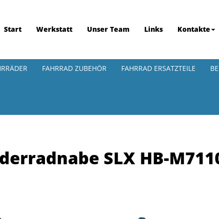
Start
Werkstatt
Unser Team
Links
Kontakte
HRRÄDER
FAHRRAD ZUBEHÖR
FAHRRAD ERSATZTEILE
BE
derradnabe SLX HB-M711