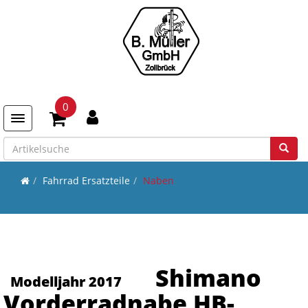
0
Toggle navigation
Fahrrad Ersatzteile
Naben
Shimano
Modelljahr 2017
Vorderradnabe HB-