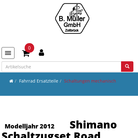
0
Toggle navigation
Fahrrad Ersatzteile
Schaltungen mechanisch
Shimano
Modelljahr 2012
Schaltzugset Road