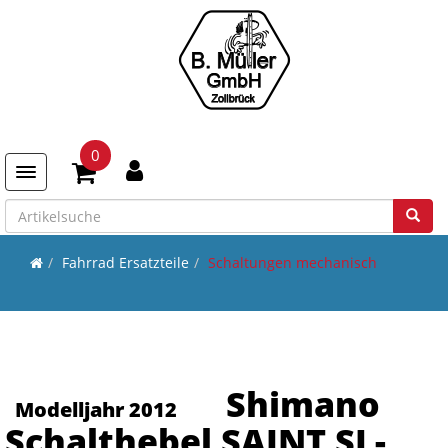
0
Toggle navigation
Fahrrad Ersatzteile
Schaltungen mechanisch
Shimano
Modelljahr 2012
Schalthebel SAINT SL-