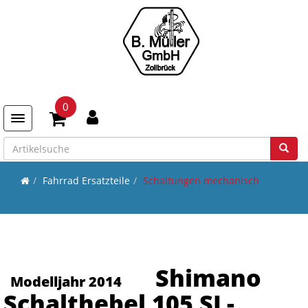
0
Toggle navigation
Fahrrad Ersatzteile
Schaltungen mechanisch
Shimano
Modelljahr 2014
Schalthebel 105 SL-