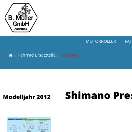
MOTORROLLER
FA
Fahrrad Ersatzteile
Tretlager
Shimano Pres
Modelljahr 2012