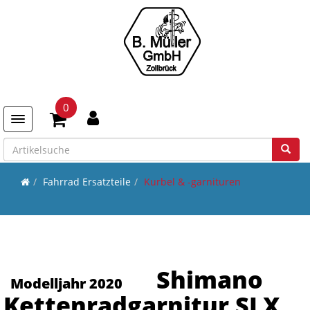
0
Toggle navigation
Fahrrad Ersatzteile
Kurbel & -garnituren
Shimano
Modelljahr 2020
Kettenradgarnitur SLX