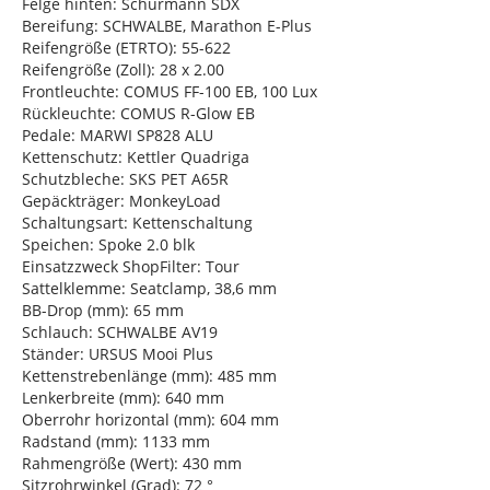
Felge hinten: Schürmann SDX
Bereifung: SCHWALBE, Marathon E-Plus
Reifengröße (ETRTO): 55-622
Reifengröße (Zoll): 28 x 2.00
Frontleuchte: COMUS FF-100 EB, 100 Lux
Rückleuchte: COMUS R-Glow EB
Pedale: MARWI SP828 ALU
Kettenschutz: Kettler Quadriga
Schutzbleche: SKS PET A65R
Gepäckträger: MonkeyLoad
Schaltungsart: Kettenschaltung
Speichen: Spoke 2.0 blk
Einsatzzweck ShopFilter: Tour
Sattelklemme: Seatclamp, 38,6 mm
BB-Drop (mm): 65 mm
Schlauch: SCHWALBE AV19
Ständer: URSUS Mooi Plus
Kettenstrebenlänge (mm): 485 mm
Lenkerbreite (mm): 640 mm
Oberrohr horizontal (mm): 604 mm
Radstand (mm): 1133 mm
Rahmengröße (Wert): 430 mm
Sitzrohrwinkel (Grad): 72 °