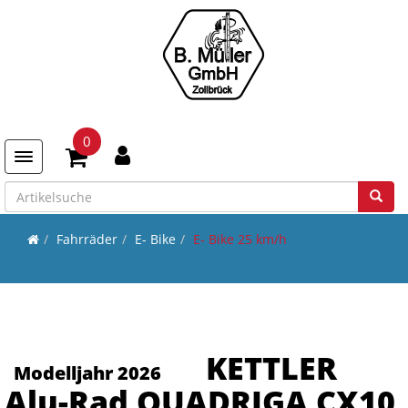
0
Toggle navigation
Fahrräder
E- Bike
E- Bike 25 km/h
KETTLER
Modelljahr 2026
Alu-Rad QUADRIGA CX10