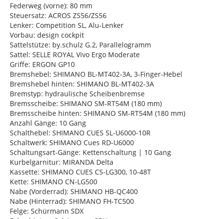
Federweg (vorne): 80 mm
Steuersatz: ACROS ZS56/ZS56
Lenker: Competition SL, Alu-Lenker
Vorbau: design cockpit
Sattelstütze: by.schulz G.2, Parallelogramm
Sattel: SELLE ROYAL Vivo Ergo Moderate
Griffe: ERGON GP10
Bremshebel: SHIMANO BL-MT402-3A, 3-Finger-Hebel
Bremshebel hinten: SHIMANO BL-MT402-3A
Bremstyp: hydraulische Scheibenbremse
Bremsscheibe: SHIMANO SM-RT54M (180 mm)
Bremsscheibe hinten: SHIMANO SM-RT54M (180 mm)
Anzahl Gänge: 10 Gang
Schalthebel: SHIMANO CUES SL-U6000-10R
Schaltwerk: SHIMANO Cues RD-U6000
Schaltungsart-Gänge: Kettenschaltung | 10 Gang
Kurbelgarnitur: MIRANDA Delta
Kassette: SHIMANO CUES CS-LG300, 10-48T
Kette: SHIMANO CN-LG500
Nabe (Vorderrad): SHIMANO HB-QC400
Nabe (Hinterrad): SHIMANO FH-TC500
Felge: Schürmann SDX