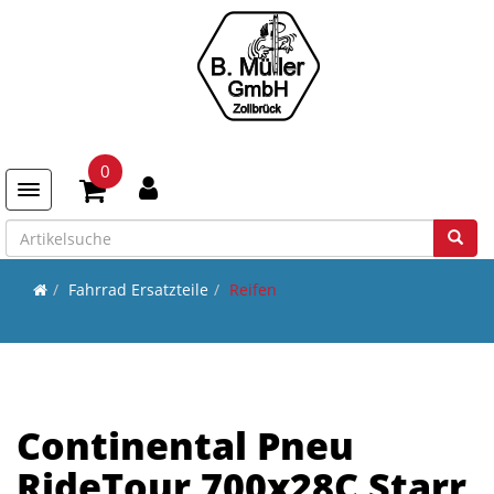
0
Toggle navigation
Fahrrad Ersatzteile
Reifen
Continental Pneu
RideTour 700x28C Starr