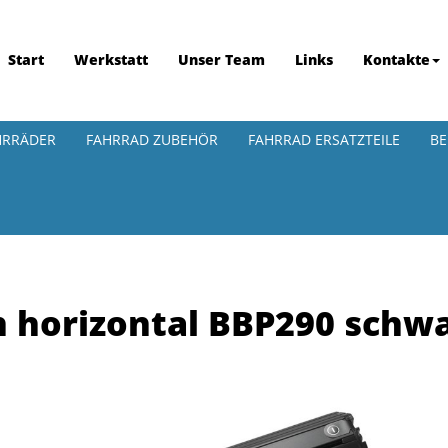
Start
Werkstatt
Unser Team
Links
Kontakte
HRRÄDER
FAHRRAD ZUBEHÖR
FAHRRAD ERSATZTEILE
BE
 horizontal BBP290 schw