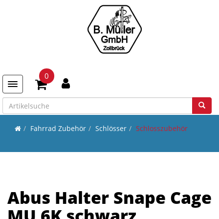
0
Toggle navigation
Fahrrad Zubehör
Schlösser
Schlosszubehör
Abus Halter Snape Cage
MU 6K schwarz