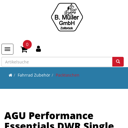
0
Toggle navigation
Fahrrad Zubehör
Packtaschen
AGU Performance
Essentials DWR Single