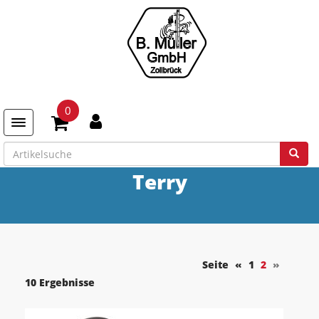
0
Toggle navigation
Terry
Seite
«
1
2
»
10 Ergebnisse