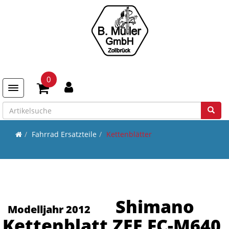
0
Toggle navigation
Fahrrad Ersatzteile
Kettenblätter
Shimano
Modelljahr 2012
Kettenblatt ZEE FC-M640