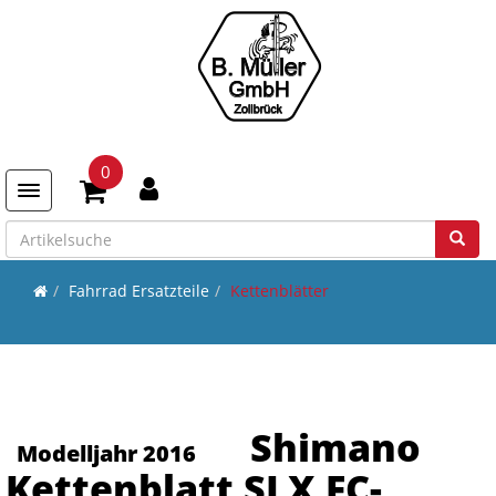
0
Toggle navigation
Fahrrad Ersatzteile
Kettenblätter
Shimano
Modelljahr 2016
Kettenblatt SLX FC-