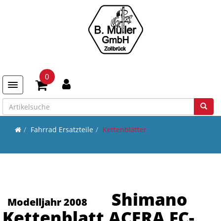
0
Toggle navigation
Fahrrad Ersatzteile
Kettenblätter
Shimano
Modelljahr 2008
Kettenblatt ACERA FC-