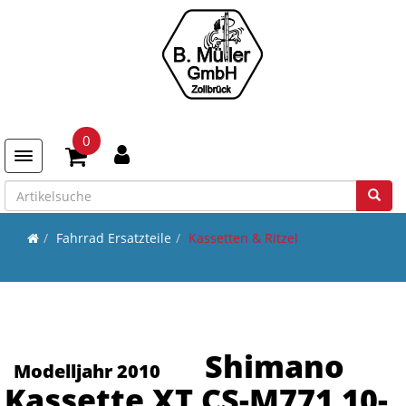
0
Toggle navigation
Fahrrad Ersatzteile
Kassetten & Ritzel
Shimano
Modelljahr 2010
Kassette XT CS-M771 10-