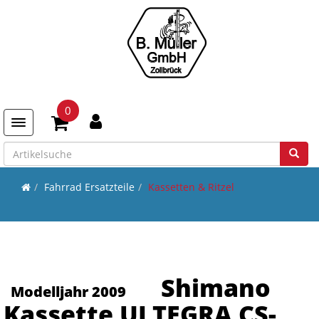
0
Toggle navigation
Fahrrad Ersatzteile
Kassetten & Ritzel
Shimano
Modelljahr 2009
Kassette ULTEGRA CS-