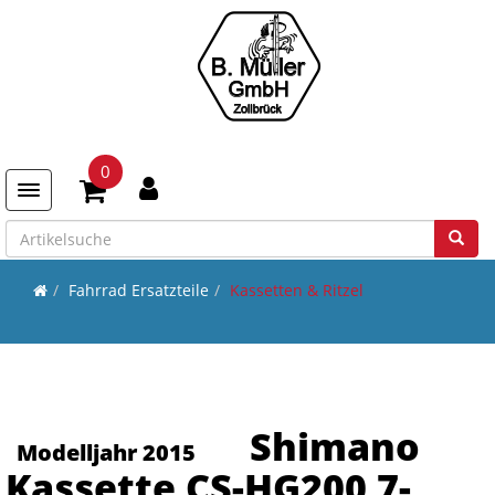
0
Toggle navigation
Fahrrad Ersatzteile
Kassetten & Ritzel
Shimano
Modelljahr 2015
Kassette CS-HG200 7-