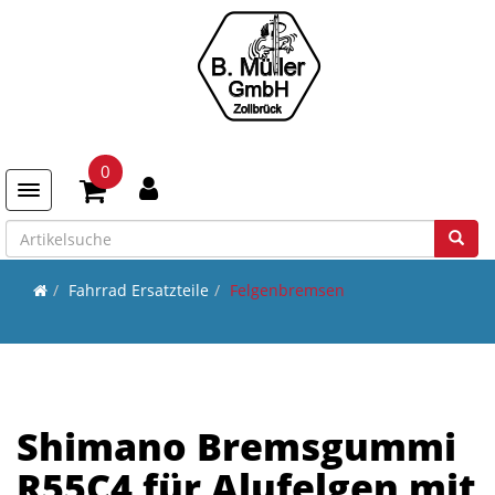
0
Toggle navigation
Fahrrad Ersatzteile
Felgenbremsen
Shimano Bremsgummi
R55C4 für Alufelgen mit