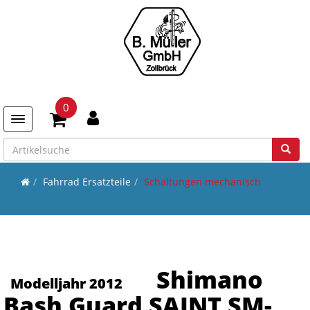
0
Toggle navigation
Fahrrad Ersatzteile
Schaltungen mechanisch
Shimano
Modelljahr 2012
Bash Guard SAINT SM-