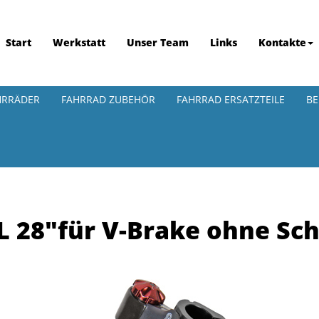
Start
Werkstatt
Unser Team
Links
Kontakte
HRRÄDER
FAHRRAD ZUBEHÖR
FAHRRAD ERSATZTEILE
BE
L 28"für V-Brake ohne Sc