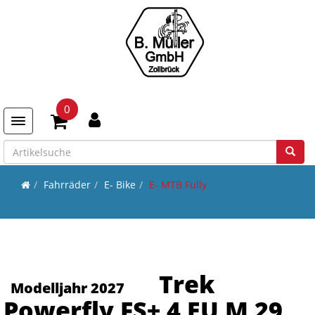
0
Toggle navigation
Fahrräder
E- Bike
E- MTB Fully
Trek
Modelljahr 2027
Powerfly FS+ 4 EU M 29