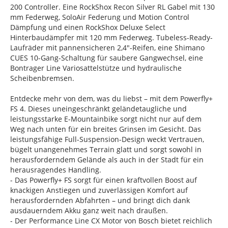
200 Controller. Eine RockShox Recon Silver RL Gabel mit 130
mm Federweg, SoloAir Federung und Motion Control
Dämpfung und einen RockShox Deluxe Select
Hinterbaudämpfer mit 120 mm Federweg. Tubeless-Ready-
Laufräder mit pannensicheren 2,4"-Reifen, eine Shimano
CUES 10-Gang-Schaltung für saubere Gangwechsel, eine
Bontrager Line Variosattelstütze und hydraulische
Scheibenbremsen.
Entdecke mehr von dem, was du liebst – mit dem Powerfly+
FS 4. Dieses uneingeschränkt geländetaugliche und
leistungsstarke E-Mountainbike sorgt nicht nur auf dem
Weg nach unten für ein breites Grinsen im Gesicht. Das
leistungsfähige Full-Suspension-Design weckt Vertrauen,
bügelt unangenehmes Terrain glatt und sorgt sowohl in
herausforderndem Gelände als auch in der Stadt für ein
herausragendes Handling.
- Das Powerfly+ FS sorgt für einen kraftvollen Boost auf
knackigen Anstiegen und zuverlässigen Komfort auf
herausfordernden Abfahrten – und bringt dich dank
ausdauerndem Akku ganz weit nach draußen.
- Der Performance Line CX Motor von Bosch bietet reichlich