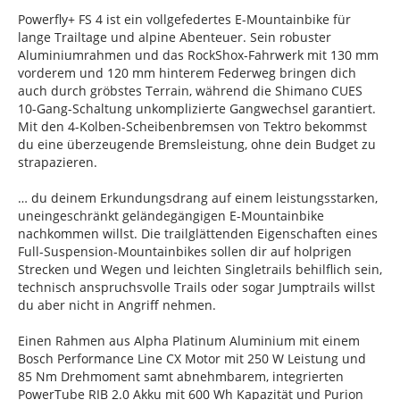
Powerfly+ FS 4 ist ein vollgefedertes E-Mountainbike für
lange Trailtage und alpine Abenteuer. Sein robuster
Aluminiumrahmen und das RockShox-Fahrwerk mit 130 mm
vorderem und 120 mm hinterem Federweg bringen dich
auch durch gröbstes Terrain, während die Shimano CUES
10-Gang-Schaltung unkomplizierte Gangwechsel garantiert.
Mit den 4-Kolben-Scheibenbremsen von Tektro bekommst
du eine überzeugende Bremsleistung, ohne dein Budget zu
strapazieren.
… du deinem Erkundungsdrang auf einem leistungsstarken,
uneingeschränkt geländegängigen E-Mountainbike
nachkommen willst. Die trailglättenden Eigenschaften eines
Full-Suspension-Mountainbikes sollen dir auf holprigen
Strecken und Wegen und leichten Singletrails behilflich sein,
technisch anspruchsvolle Trails oder sogar Jumptrails willst
du aber nicht in Angriff nehmen.
Einen Rahmen aus Alpha Platinum Aluminium mit einem
Bosch Performance Line CX Motor mit 250 W Leistung und
85 Nm Drehmoment samt abnehmbarem, integrierten
PowerTube RIB 2.0 Akku mit 600 Wh Kapazität und Purion