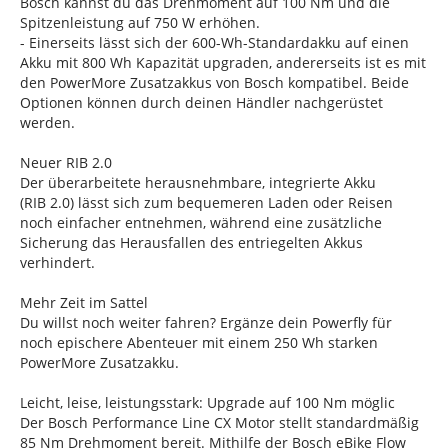
Bosch kannst du das Drehmoment auf 100 Nm und die
Spitzenleistung auf 750 W erhöhen.
- Einerseits lässt sich der 600-Wh-Standardakku auf einen
Akku mit 800 Wh Kapazität upgraden, andererseits ist es mit
den PowerMore Zusatzakkus von Bosch kompatibel. Beide
Optionen können durch deinen Händler nachgerüstet
werden.
Neuer RIB 2.0
Der überarbeitete herausnehmbare, integrierte Akku
(RIB 2.0) lässt sich zum bequemeren Laden oder Reisen
noch einfacher entnehmen, während eine zusätzliche
Sicherung das Herausfallen des entriegelten Akkus
verhindert.
Mehr Zeit im Sattel
Du willst noch weiter fahren? Ergänze dein Powerfly für
noch epischere Abenteuer mit einem 250 Wh starken
PowerMore Zusatzakku.
Leicht, leise, leistungsstark: Upgrade auf 100 Nm möglic
Der Bosch Performance Line CX Motor stellt standardmäßig
85 Nm Drehmoment bereit. Mithilfe der Bosch eBike Flow