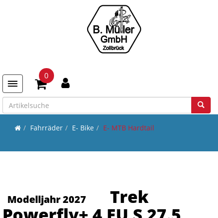
0
Toggle navigation
Fahrräder
E- Bike
E- MTB Hardtail
Trek
Modelljahr 2027
Powerfly+ 4 EU S 27.5