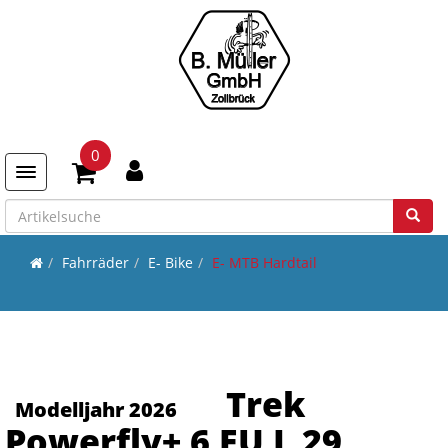
0
Toggle navigation
Fahrräder
E- Bike
E- MTB Hardtail
Trek
Modelljahr 2026
Powerfly+ 6 EU L 29