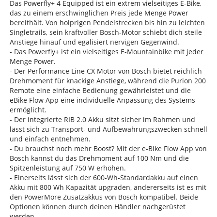
Das Powerfly+ 4 Equipped ist ein extrem vielseitiges E-Bike,
das zu einem erschwinglichen Preis jede Menge Power
bereithält. Von holprigen Pendelstrecken bis hin zu leichten
Singletrails, sein kraftvoller Bosch-Motor schiebt dich steile
Anstiege hinauf und egalisiert nervigen Gegenwind.
- Das Powerfly+ ist ein vielseitiges E-Mountainbike mit jeder
Menge Power.
- Der Performance Line CX Motor von Bosch bietet reichlich
Drehmoment für knackige Anstiege, während die Purion 200
Remote eine einfache Bedienung gewährleistet und die
eBike Flow App eine individuelle Anpassung des Systems
ermöglicht.
- Der integrierte RIB 2.0 Akku sitzt sicher im Rahmen und
lässt sich zu Transport- und Aufbewahrungszwecken schnell
und einfach entnehmen.
- Du brauchst noch mehr Boost? Mit der e-Bike Flow App von
Bosch kannst du das Drehmoment auf 100 Nm und die
Spitzenleistung auf 750 W erhöhen.
- Einerseits lässt sich der 600-Wh-Standardakku auf einen
Akku mit 800 Wh Kapazität upgraden, andererseits ist es mit
den PowerMore Zusatzakkus von Bosch kompatibel. Beide
Optionen können durch deinen Händler nachgerüstet
werden.