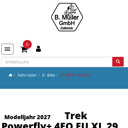
0
Toggle navigation
Fahrräder
E- Bike
E- MTB Hardtail
Trek
Modelljahr 2027
Powerfly+ 4EQ EU XL 29