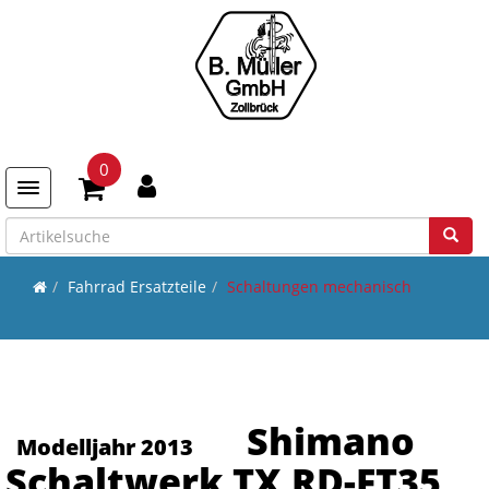
0
Toggle navigation
Fahrrad Ersatzteile
Schaltungen mechanisch
Shimano
Modelljahr 2013
Schaltwerk TX RD-FT35