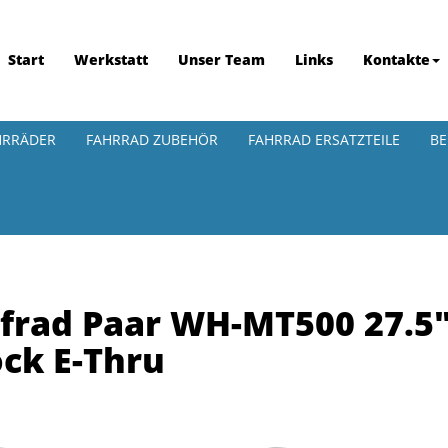
Start
Werkstatt
Unser Team
Links
Kontakte
HRRÄDER
FAHRRAD ZUBEHÖR
FAHRRAD ERSATZTEILE
BE
frad Paar WH-MT500 27.5"
ck E-Thru