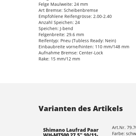
Felge Maulweite: 24 mm
Art Bremse: Scheibenbremse
Empfohlene Reifengrösse: 2.00-2.40
Anzahl Speichen: 24
Speichen: J-bend
Felgenbreite: 29.6 mm
Reifentyp: Pneu (Tubless Ready: Nein)
Einbaubreite vorne/hinten: 110 mm/148 mm
Aufnahme Bremse: Center-Lock
Rake: 15 mm/12 mm
Varianten des Artikels
Art.Nr. 79.
Shimano Laufrad Paar
Farbe: sch
WH-MT500 27.5" 10/11-