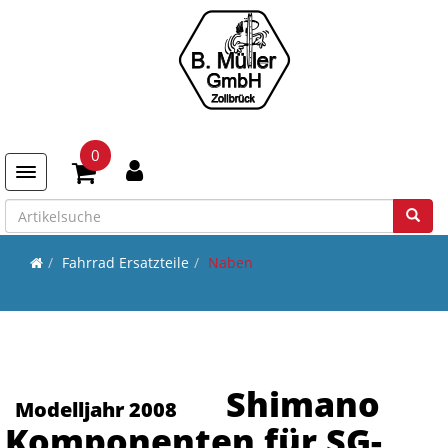
0
Toggle navigation
Fahrrad Ersatzteile
Naben
Shimano
Modelljahr 2008
Komponenten für SG-