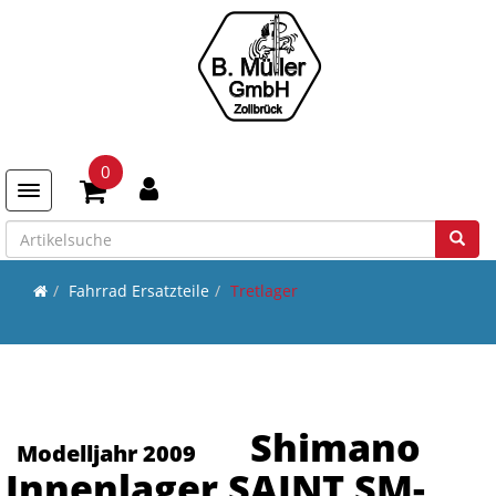
0
Toggle navigation
Fahrrad Ersatzteile
Tretlager
Shimano
Modelljahr 2009
Innenlager SAINT SM-