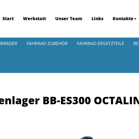
Start
Werkstatt
Unser Team
Links
Kontakte
HRRÄDER
FAHRRAD ZUBEHÖR
FAHRRAD ERSATZTEILE
BE
enlager BB-ES300 OCTALI