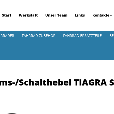
Start
Werkstatt
Unser Team
Links
Kontakte
HRRÄDER
FAHRRAD ZUBEHÖR
FAHRRAD ERSATZTEILE
BE
s-/Schalthebel TIAGRA ST