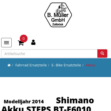
0
Toggle navigation
Fahrrad Ersatzteile
E- Bike Ersatzteile
Akkus
Shimano
Modelljahr 2014
Akku STEPS BT-E6010