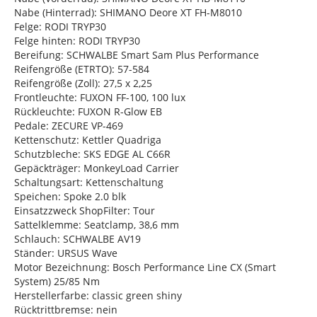
Nabe (Hinterrad): SHIMANO Deore XT FH-M8010
Felge: RODI TRYP30
Felge hinten: RODI TRYP30
Bereifung: SCHWALBE Smart Sam Plus Performance
Reifengröße (ETRTO): 57-584
Reifengröße (Zoll): 27,5 x 2,25
Frontleuchte: FUXON FF-100, 100 lux
Rückleuchte: FUXON R-Glow EB
Pedale: ZECURE VP-469
Kettenschutz: Kettler Quadriga
Schutzbleche: SKS EDGE AL C66R
Gepäckträger: MonkeyLoad Carrier
Schaltungsart: Kettenschaltung
Speichen: Spoke 2.0 blk
Einsatzzweck ShopFilter: Tour
Sattelklemme: Seatclamp, 38,6 mm
Schlauch: SCHWALBE AV19
Ständer: URSUS Wave
Motor Bezeichnung: Bosch Performance Line CX (Smart
System) 25/85 Nm
Herstellerfarbe: classic green shiny
Rücktrittbremse: nein