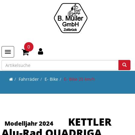
0
Toggle navigation
Fahrräder
E- Bike
E- Bike 25 km/h
KETTLER
Modelljahr 2024
Alu-Rad QUADRIGA