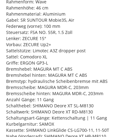
Rahmenform: Wave
Rahmenhöhe: 46 cm
Rahmenmaterial: Aluminium
Gabel: SR SUNTOUR Mobie35, Air
Federweg (vorne): 100 mm
Steuersatz: FSA NO. 55R, 1.5 Zoll
Lenker: ZECURE 15°
Vorbau: ZECURE Up2+
Sattelstütze: Limotec A3Z dropper post
Sattel: Comodoro XL
Griffe: ERGON GP3-L
Bremshebel: MAGURA MT C ABS
Bremshebel hinten: MAGURA MT C ABS
Bremstyp: hydraulische Scheibenbremse mit ABS
Bremsscheibe: MAGURA MDR-C, 203mm
Bremsscheibe hinten: MAGURA MDR-C, 203mm
Anzahl Gänge: 11 Gang
Schalthebel: SHIMANO Deore XT SL-M8130
Schaltwerk: SHIMANO Deore XT RD-M8130
Schaltungsart-Gänge: Kettenschaltung | 11 Gang
Kurbelgarnitur: SAMOX
Kassette: SHIMANO LinkGlide CS-LG700-11, 11-50T
Nabe (Vorderrad): SHIMANO Deore XT HB-M8110