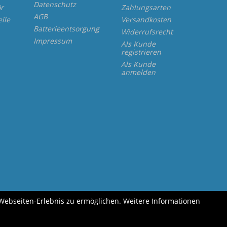
Datenschutz
r
Zahlungsarten
AGB
eile
Versandkosten
Batterieentsorgung
Widerrufsrecht
Impressum
Als Kunde
registrieren
Als Kunde
anmelden
 Webseiten-Erlebnis zu ermöglichen. Weitere Informationen