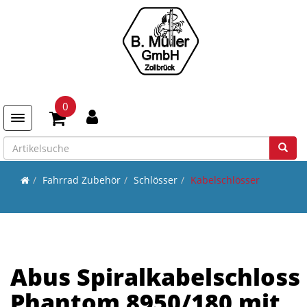
0
Toggle navigation
Fahrrad Zubehör
Schlösser
Kabelschlösser
Abus Spiralkabelschloss
Phantom 8950/180 mit