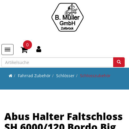
0
Toggle navigation
Fahrrad Zubehör
Schlösser
Schlosszubehör
Abus Halter Faltschloss
SH 6000/120 Bordo Big