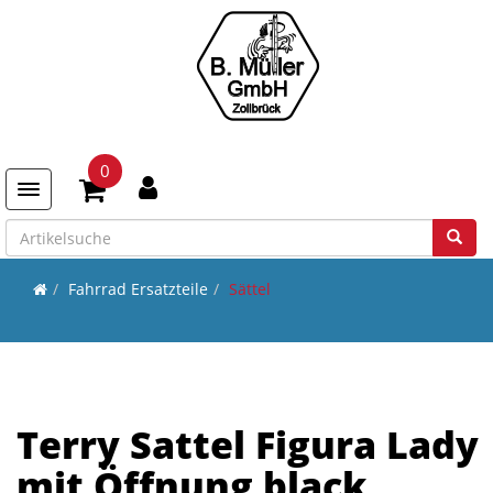
0
Toggle navigation
Fahrrad Ersatzteile
Sättel
Terry Sattel Figura Lady
mit Öffnung black