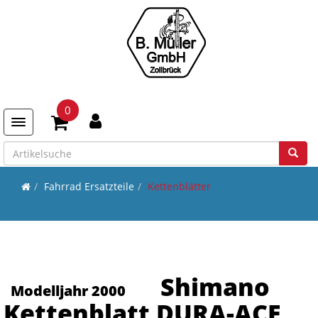
0
Toggle navigation
Fahrrad Ersatzteile
Kettenblätter
Shimano
Modelljahr 2000
Kettenblatt DURA-ACE