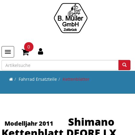
0
Toggle navigation
Fahrrad Ersatzteile
Kettenblätter
Shimano
Modelljahr 2011
Kettenblatt DEORE LX